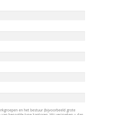
erkgroepen en het bestuur (bijvoorbeeld grote
an van bepaalde type kantoren. Wij verzoeken u dan