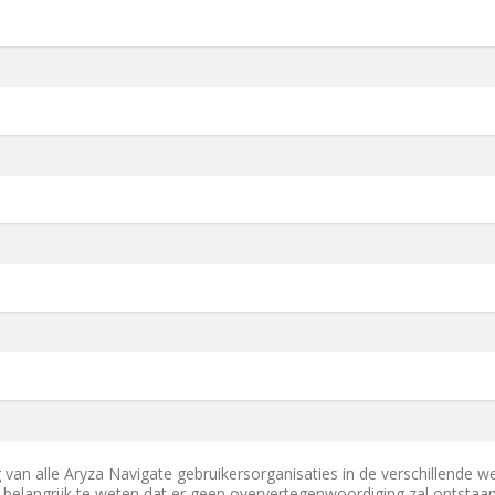
van alle Aryza Navigate gebruikersorganisaties in de verschillende w
d belangrijk te weten dat er geen oververtegenwoordiging zal ontsta