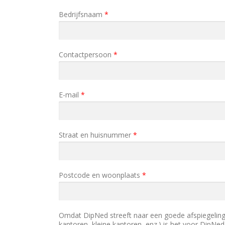
Bedrijfsnaam
*
Contactpersoon
*
E-mail
*
Straat en huisnummer
*
Postcode en woonplaats
*
Omdat DipNed streeft naar een goede afspiegeling 
kantoren, kleine kantoren, enz.) is het voor DipNe